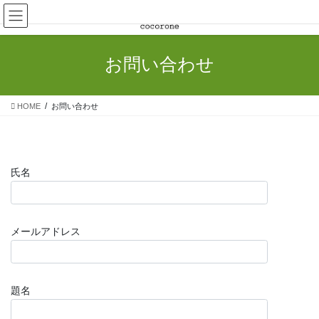
コ
ナ
ン
ビ
テ
ゲ
ン
ー
お問い合わせ
ツ
シ
へ
ョ
ス
ン
HOME
お問い合わせ
キ
に
ッ
移
プ
動
氏名
メールアドレス
題名