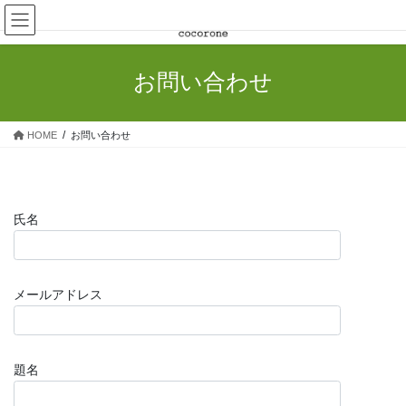
コ
ナ
ン
ビ
テ
ゲ
ン
ー
お問い合わせ
ツ
シ
へ
ョ
ス
ン
HOME
お問い合わせ
キ
に
ッ
移
プ
動
氏名
メールアドレス
題名