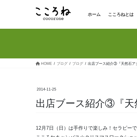
コ
ナ
ン
ビ
ホーム
こころねとは
テ
ゲ
ン
ー
ツ
シ
へ
ョ
ス
ン
キ
に
ッ
移
HOME
ブログ
ブログ
出店ブース紹介③『天然石ア
プ
動
2014-11-25
出店ブース紹介③『天
12月7日（日）は手作りで楽しみ！セラピー